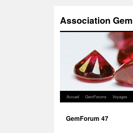
Association Gem
Accueil
GemForums
Voyages
Aller
au
GemForum 47
contenu