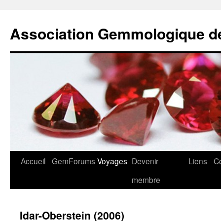
Association Gemmologique d
Aller
Accueil
GemForums
Voyages
Devenir
Liens
C
au
membre
contenu
Idar-Oberstein (2006)