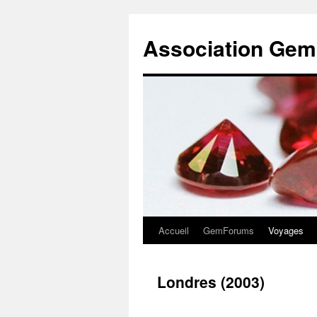
Association Gem
Accueil
GemForums
Voyages
Aller
au
Londres (2003)
contenu