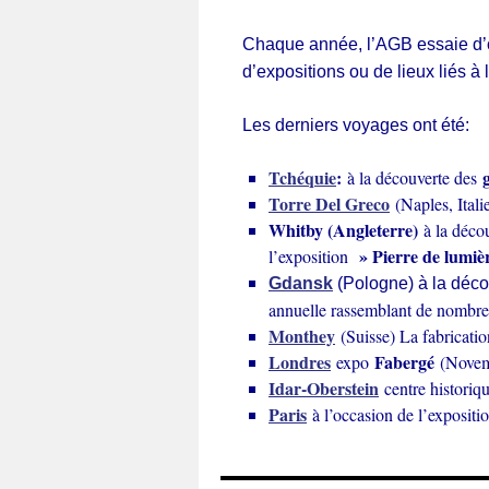
Chaque année, l’AGB essaie d’or
d’expositions ou de lieux liés à
Les
derniers voyages ont été:
Tchéquie
:
g
à la découverte des
Torre Del Greco
(Naples, Itali
Whitby (Angleterre)
à la déco
» Pierre de lumièr
l’exposition
Gdansk
(Pologne) à la décou
annuelle rassemblant de nombre
Monthey
(Suisse) La fabricati
Londres
Fabergé
expo
(Novem
Idar-Oberstein
centre histori
Paris
à l’occasion de l’expositi