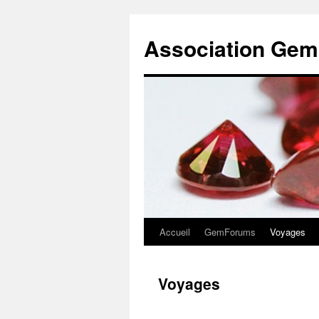
Association Gem
Accueil
GemForums
Voyages
Aller
au
Voyages
contenu