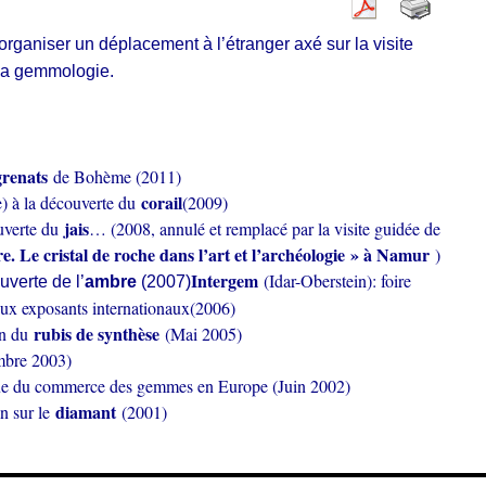
ganiser un déplacement à l’étranger axé sur la visite
 la gemmologie.
renats
de Bohème (2011)
corail
e) à la découverte du
(2009)
jais
uverte du
… (2008, annulé et remplacé par la visite guidée de
e. Le cristal de roche dans l’art et l’archéologie » à Namur
)
Intergem
(Idar-Oberstein): foire
verte de l’
ambre
(2007)
ux exposants internationaux(2006)
rubis de synthèse
on du
(Mai 2005)
bre 2003)
que du commerce des gemmes en Europe (Juin 2002)
diamant
on sur le
(2001)