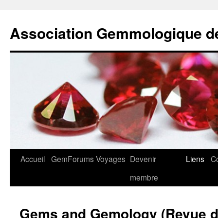
Association Gemmologique d
Aller
Accueil
GemForums
Voyages
Devenir
Liens
C
au
membre
contenu
Gems and Gemology (Revue d