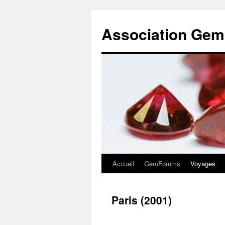
Association Gem
Accueil
GemForums
Voyages
Aller
au
Paris (2001)
contenu