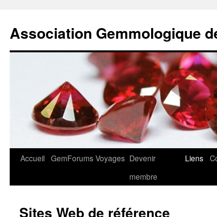
Association Gemmologique d
Aller
Accueil
GemForums
Voyages
Devenir
Liens
C
au
membre
contenu
Sites Web de référence