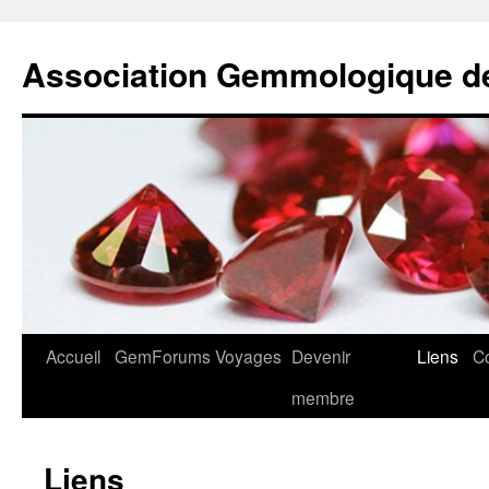
Association Gemmologique d
Aller
Accueil
GemForums
Voyages
Devenir
Liens
C
au
membre
contenu
Liens